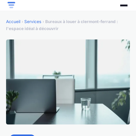
Accueil
›
Services
›
Bureaux à louer à clermont-ferrand :
l'espace idéal à découvrir