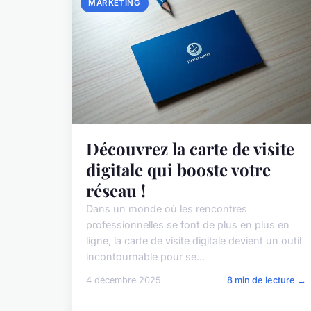
MARKETING
Découvrez la carte de visite
digitale qui booste votre
réseau !
Dans un monde où les rencontres
professionnelles se font de plus en plus en
ligne, la carte de visite digitale devient un outil
incontournable pour se...
4 décembre 2025
8 min de lecture →