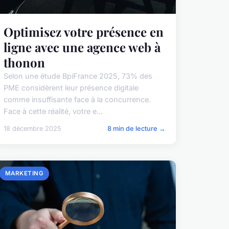
Optimisez votre présence en
ligne avec une agence web à
thonon
Selon une étude BpiFrance 2025, 73% des
PME considèrent leur présence digitale
comme insuffisante face à la concurrence.
Face à cette réalité, votre e...
18 décembre 2025
8 min de lecture →
MARKETING