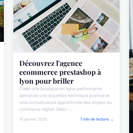
Découvrez l'agence
ecommerce prestashop à
lyon pour briller
Créer une boutique en ligne performante
demande une expertise technique pointue et
une connaissance approfondie des enjeux du
commerce digital. Selon ...
19 janvier 2026
7 min de lecture →