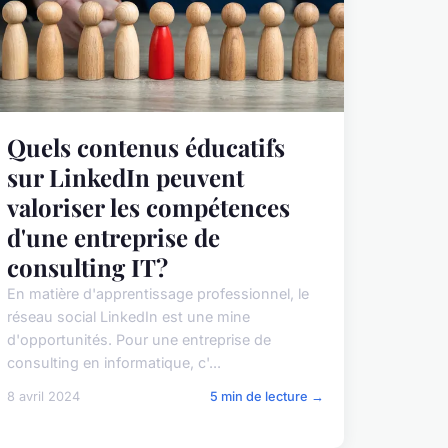
Quels contenus éducatifs
sur LinkedIn peuvent
valoriser les compétences
d'une entreprise de
consulting IT?
En matière d'apprentissage professionnel, le
réseau social LinkedIn est une mine
d'opportunités. Pour une entreprise de
consulting en informatique, c'...
8 avril 2024
5 min de lecture →