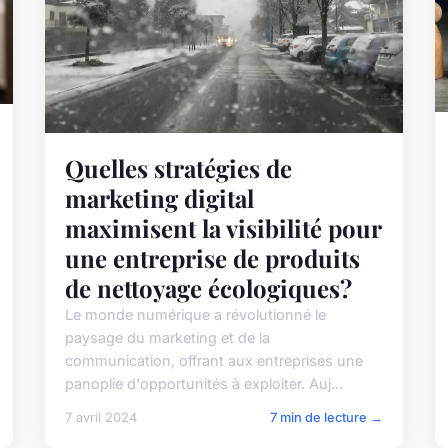
Quelles stratégies de
marketing digital
maximisent la visibilité pour
une entreprise de produits
de nettoyage écologiques?
Le monde numérique a révolutionné le
paysage du marketing et de la
communication, offrant aux entreprises une
panoplie d'opportunités à exploiter. Auj...
7 avril 2024
7 min de lecture →