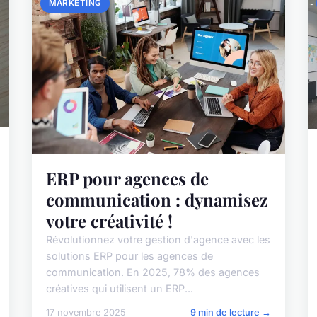
MARKETING
ERP pour agences de
communication : dynamisez
votre créativité !
Révolutionnez votre gestion d'agence avec les
solutions ERP pour les agences de
communication. En 2025, 78% des agences
créatives qui utilisent un ERP...
17 novembre 2025
9 min de lecture →