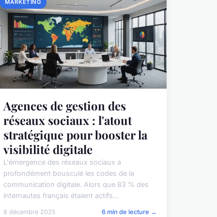
MARKETING
Agences de gestion des
réseaux sociaux : l'atout
stratégique pour booster la
visibilité digitale
L'émergence des réseaux sociaux a
profondément bousculé les codes de la
communication digitale. Alors que 83 % des
internautes français étaient actifs...
8 décembre 2025
6 min de lecture →