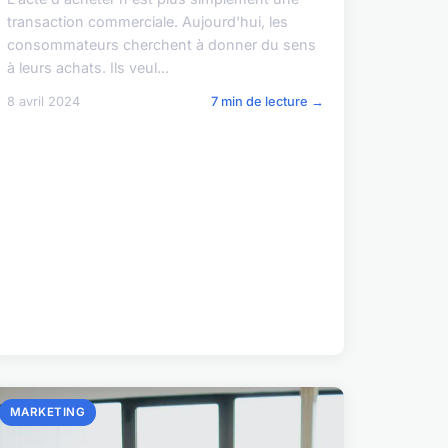
transaction commerciale. Aujourd'hui, les
consommateurs cherchent à donner du sens
à leurs achats. Ils veul...
8 avril 2024
7 min de lecture →
MARKETING