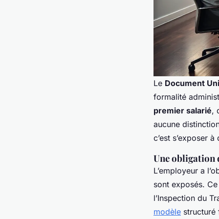
Le
Document Uniq
formalité administ
premier salarié
, 
aucune distinction 
c’est s’exposer à 
Une obligation 
L’employeur a l’ob
sont exposés. Ce d
l’Inspection du T
modèle
structuré 