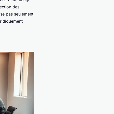
tection des
vise pas seulement
uridiquement