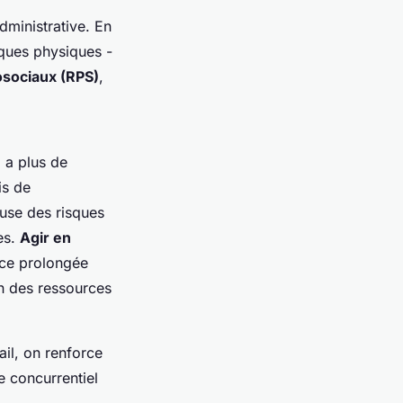
ministrative. En
isques physiques -
osociaux (RPS)
,
 a plus de
is de
use des risques
es.
Agir en
nce prolongée
on des ressources
ail, on renforce
ge concurrentiel