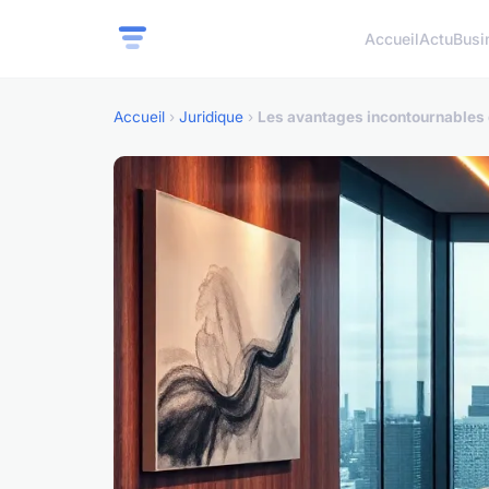
Accueil
Actu
Busi
Accueil
›
Juridique
›
Les avantages incontournables 