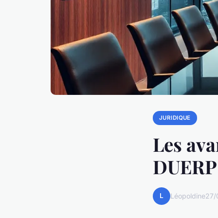
JURIDIQUE
Les ava
DUERP p
L
Léopoldine
27/