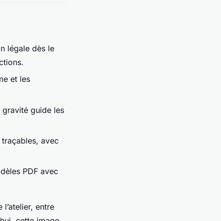
n légale dès le
ctions.
me et les
 gravité guide les
 traçables, avec
odèles PDF avec
l’atelier, entre
hui, cette image