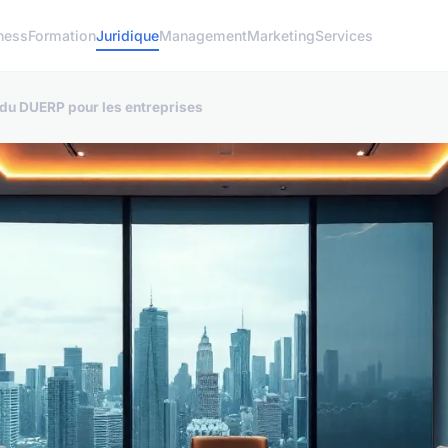
ness
Formation
Juridique
Management
Marketing
Services
du DUERP pour les entreprises