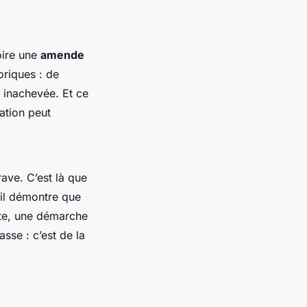
oire une
amende
oriques : de
 inachevée. Et ce
ation peut
ave. C’est là que
, il démontre que
te, une démarche
sse : c’est de la