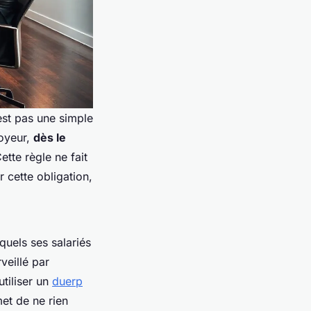
est pas une simple
loyeur,
dès le
tte règle ne fait
r cette obligation,
xquels ses salariés
veillé par
utiliser un
duerp
met de ne rien