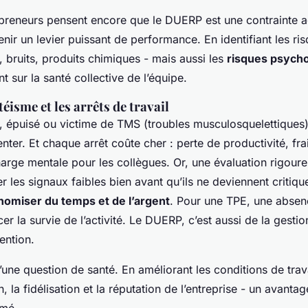
reneurs pensent encore que le DUERP est une contrainte ad
venir un levier puissant de performance. En identifiant les r
, bruits, produits chimiques - mais aussi les
risques psych
t sur la santé collective de l’équipe.
éisme et les arrêts de travail
é, épuisé ou victime de TMS (troubles musculosquelettiques)
ter. Et chaque arrêt coûte cher : perte de productivité, fra
rge mentale pour les collègues. Or, une évaluation rigoure
r les signaux faibles bien avant qu’ils ne deviennent critiqu
nomiser du temps et de l’argent
. Pour une TPE, une abse
 la survie de l’activité. Le DUERP, c’est aussi de la gesti
ention.
’une question de santé. En améliorant les conditions de trav
n, la fidélisation et la réputation de l’entreprise - un avanta
imé.