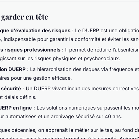
 garder en tête
ue d'évaluation des risques
: Le DUERP est une obligatio
, indispensable pour garantir la conformité et éviter les san
s risques professionnels
: Il permet de réduire l’absentéis
gissant sur les risques physiques et psychosociaux.
ation DUERP
: La hiérarchisation des risques via fréquence et
aires pour une gestion efficace.
 sécurité
: Un DUERP vivant inclut des mesures correctives
t délais définis.
UERP en ligne
: Les solutions numériques surpassent les m
ur automatisées et un archivage sécurisé sur 40 ans.
ques décennies, on apprenait le métier sur le tas, au fond de 
yantes et sans la moindre formation à la sécurité. Aujourd’