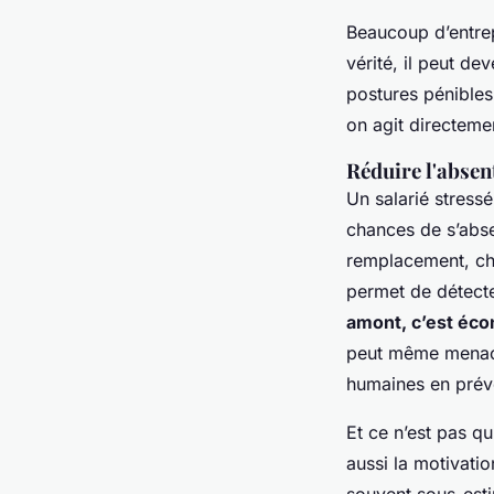
Beaucoup d’entrep
vérité, il peut de
postures pénibles
on agit directemen
Réduire l'absent
Un salarié stress
chances de s’absen
remplacement, cha
permet de détecte
amont, c’est éco
peut même menacer
humaines en prév
Et ce n’est pas qu
aussi la motivatio
souvent sous-est