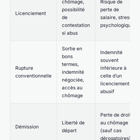
chômage,
Risque de
possibilité
perte de
Licenciement
de
salaire, stress
contestation
psychologique
si abus
Sortie en
Indemnité
bons
souvent
termes,
Rupture
inférieure à
indemnité
conventionnelle
celle d’un
négociée,
licenciement
accès au
abusif
chômage
Perte de droits
Liberté de
au chômage
Démission
départ
(sauf cas
dérogatoires)