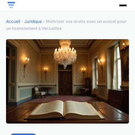
Accueil
›
Juridique
›
Maîtriser vos droits avec un avocat pour
un licenciement à Versailles